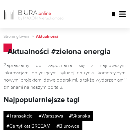
Strona główna
Aktualności
Aktualności #zielona energia
Zapraszamy do zapoznania się z najnowszymi
informacjami dotyczącymi sytuacji na rynku komercyjnym,
nowymi projektami deweloperskimi, a także wydarzeniami i
zmianami na naszym portalu.
Najpopularniejsze tagi
#Transakcje
#Warszawa
#Skanska
#Certyfikat BREEAM
#Biurowce