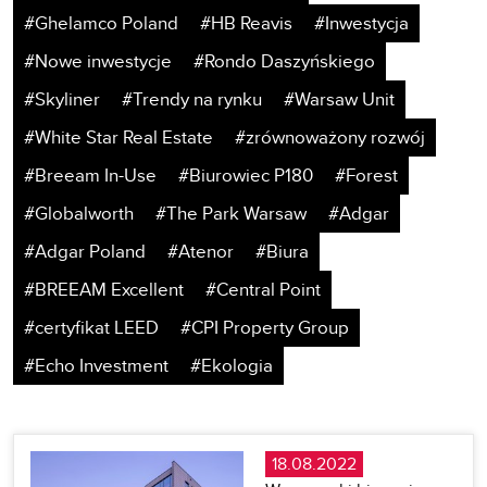
#Ghelamco Poland
#HB Reavis
#Inwestycja
#Nowe inwestycje
#Rondo Daszyńskiego
#Skyliner
#Trendy na rynku
#Warsaw Unit
#White Star Real Estate
#zrównoważony rozwój
#Breeam In-Use
#Biurowiec P180
#Forest
#Globalworth
#The Park Warsaw
#Adgar
#Adgar Poland
#Atenor
#Biura
#BREEAM Excellent
#Central Point
#certyfikat LEED
#CPI Property Group
#Echo Investment
#Ekologia
18.08.2022