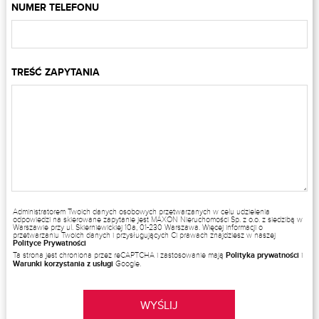
NUMER TELEFONU
TREŚĆ ZAPYTANIA
Administratorem Twoich danych osobowych przetwarzanych w celu udzielenia
odpowiedzi na skierowane zapytanie jest MAXON Nieruchomości Sp. z o.o. z siedzibą w
Warszawie przy ul. Skierniewickiej 10a, 01-230 Warszawa. Więcej informacji o
przetwarzaniu Twoich danych i przysługujących Ci prawach znajdziesz w naszej
Polityce Prywatności
Ta strona jest chroniona przez reCAPTCHA i zastosowanie mają
Polityka prywatności
i
Warunki korzystania z usługi
Google.
WYŚLIJ