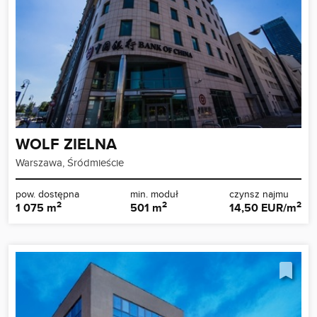
WOLF ZIELNA
Warszawa, Śródmieście
pow. dostępna
min. moduł
czynsz najmu
2
2
2
1 075 m
501 m
14,50 EUR/m