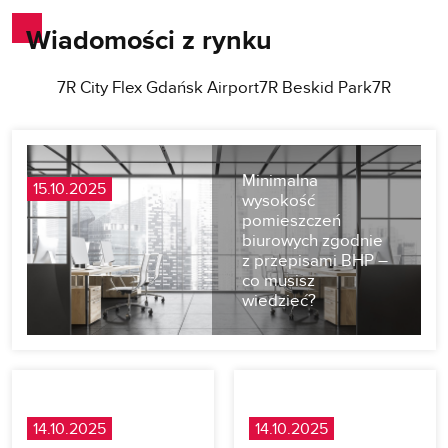
Wiadomości z rynku
7R City Flex Gdańsk Airport
7R Beskid Park
7R
Minimalna
15.10.2025
wysokość
pomieszczeń
biurowych zgodnie
z przepisami BHP –
co musisz
wiedzieć?
14.10.2025
14.10.2025