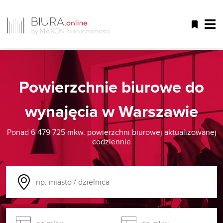
Powierzchnie biurowe do
wynajęcia w Warszawie
Ponad 6 479 725 mkw. powierzchni biurowej aktualizowanej
codziennie