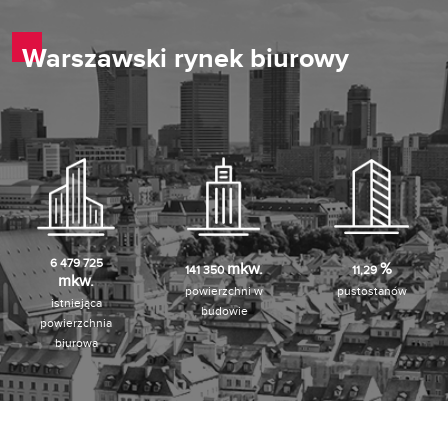
Warszawski rynek biurowy
6 479 725
mkw.
%
141 350
11,29
mkw.
powierzchni w
pustostanów
istniejąca
budowie
powierzchnia
biurowa