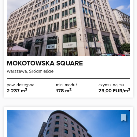
MOKOTOWSKA SQUARE
Warszawa, Śródmieście
pow. dostępna
min. moduł
czynsz najmu
2
2
2
2 237 m
178 m
23,00 EUR/m