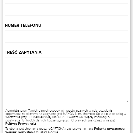
NUMER TELEFONU
TREŚĆ ZAPYTANIA
Administratorem Twoich danych osobowych przetwarzanych w celu udzielenia
odpowiedzi na skierowane zapytanie jest MAXON Nieruchomości Sp. z o.o. z siedzibą w
Warszawie przy ul. Skierniewickiej 10a, 01-230 Warszawa. Więcej informacji o
przetwarzaniu Twoich danych i przysługujących Ci prawach znajdziesz w naszej
Polityce Prywatności
Ta strona jest chroniona przez reCAPTCHA i zastosowanie mają
Polityka prywatności
i
Warunki korzystania z usługi
Google.