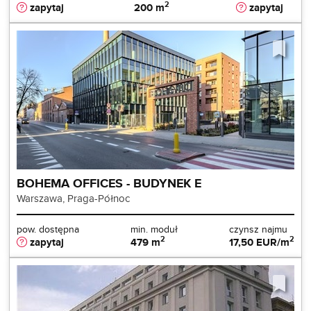
2
zapytaj
200 m
zapytaj
BOHEMA OFFICES - BUDYNEK E
Warszawa, Praga-Północ
pow. dostępna
min. moduł
czynsz najmu
2
2
zapytaj
479 m
17,50 EUR/m