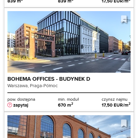
839 m
839 m
17,50 EUR/m
BOHEMA OFFICES - BUDYNEK D
Warszawa, Praga-Północ
pow. dostępna
min. moduł
czynsz najmu
2
2
zapytaj
670 m
17,50 EUR/m