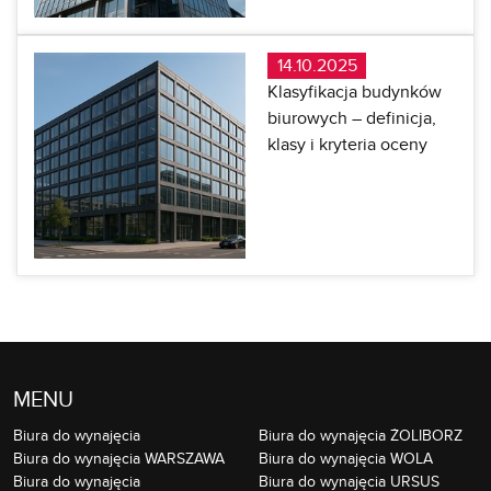
14.10.2025
Klasyfikacja budynków
biurowych – definicja,
klasy i kryteria oceny
MENU
Biura do wynajęcia
Biura do wynajęcia ŻOLIBORZ
Biura do wynajęcia WARSZAWA
Biura do wynajęcia WOLA
Biura do wynajęcia
Biura do wynajęcia URSUS