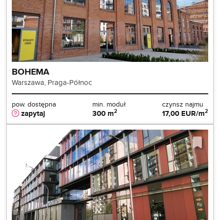
BOHEMA
Warszawa, Praga-Północ
pow. dostępna
min. moduł
czynsz najmu
2
2
zapytaj
300 m
17,00 EUR/m