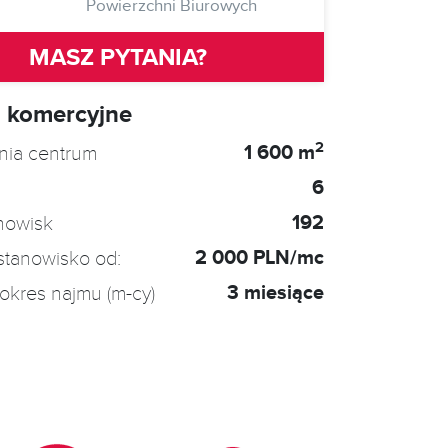
Powierzchni Biurowych
MASZ PYTANIA?
 komercyjne
2
1 600 m
nia centrum
6
192
anowisk
2 000 PLN/mc
stanowisko od:
3 miesiące
okres najmu (m-cy)