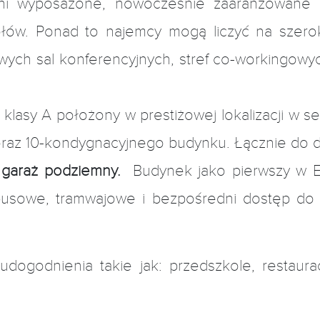
łni wyposażone, nowocześnie zaaranżowane 
ołów. Ponad to najemcy mogą liczyć na szer
wych sal konferencyjnych, stref co-workingowyc
lasy A położony w prestiżowej lokalizacji w s
oraz 10-kondygnacyjnego budynku. Łącznie do 
garaż podziemny.
Budynek jako pierwszy w E
obusowe, tramwajowe i bezpośredni dostęp do 
miejsca pracy.
godnienia takie jak: przedszkole, restauracj