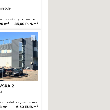
ieście
n. moduł
czynsz najmu
2
2
20 m
85,00 PLN/m
SKA 2
ta
in. moduł
czynsz najmu
2
2
3 m
6,50 EUR/m