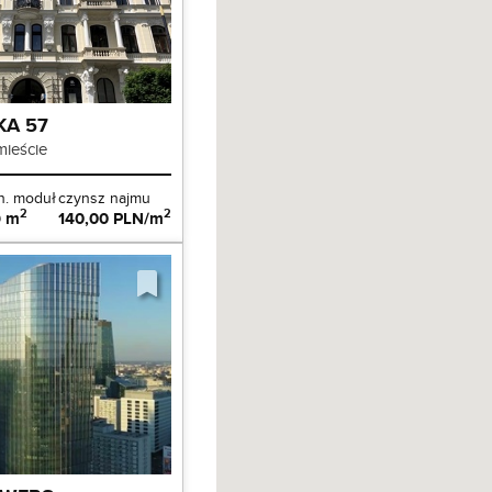
A 57
ieście
n. moduł
czynsz najmu
2
2
9 m
140,00 PLN/m