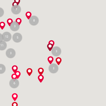
7
8
3
12
5
9
11
3
3
3
8
6