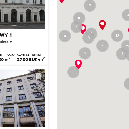
9
3
10
4
WY 1
5
12
4
6
ieście
4
2
3
n. moduł
czynsz najmu
3
2
2
00 m
27,00 EUR/m
3