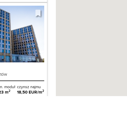
otów
n. moduł
czynsz najmu
2
2
23 m
18,50 EUR/m
/ biura na wynajem