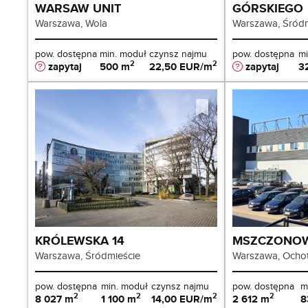
WARSAW UNIT
GÓRSKIEGO
Warszawa, Wola
Warszawa, Śródm
pow. dostępna
min. moduł
czynsz najmu
pow. dostępna
mi
2
2
zapytaj
500 m
22,50 EUR/m
zapytaj
3
KRÓLEWSKA 14
MSZCZONOW
Warszawa, Śródmieście
Warszawa, Ocho
pow. dostępna
min. moduł
czynsz najmu
pow. dostępna
m
2
2
2
2
8 027 m
1 100 m
14,00 EUR/m
2 612 m
8