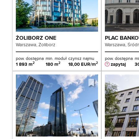
ŻOLIBORZ ONE
PLAC BANKO
Warszawa, Żoliborz
Warszawa, Śródm
pow. dostępna
min. moduł
czynsz najmu
pow. dostępna
mi
2
2
2
1 893 m
180 m
18,00 EUR/m
zapytaj
3