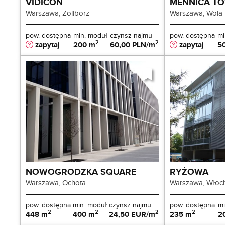
VIDICON
MENNICA T
Warszawa, Żoliborz
Warszawa, Wola
pow. dostępna
min. moduł
czynsz najmu
pow. dostępna
mi
2
2
zapytaj
200 m
60,00 PLN/m
zapytaj
5
NOWOGRODZKA SQUARE 
RYŻOWA
Warszawa, Ochota
Warszawa, Włoc
pow. dostępna
min. moduł
czynsz najmu
pow. dostępna
mi
2
2
2
2
448 m
400 m
24,50 EUR/m
235 m
2