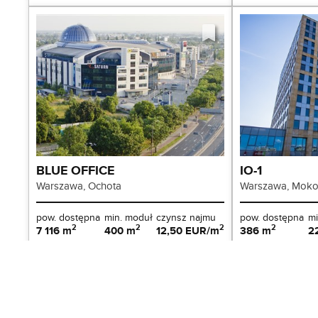
BLUE OFFICE 
IO-1
Warszawa, Ochota
Warszawa, Mok
pow. dostępna
min. moduł
czynsz najmu
pow. dostępna
mi
2
2
2
2
7 116 m
400 m
12,50 EUR/m
386 m
2
Biura do wynajęcia: Warszawa 