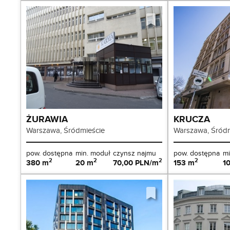
ŻURAWIA
KRUCZA
Warszawa, Śródmieście
Warszawa, Śródm
pow. dostępna
min. moduł
czynsz najmu
pow. dostępna
mi
2
2
2
2
380 m
20 m
70,00 PLN/m
153 m
1