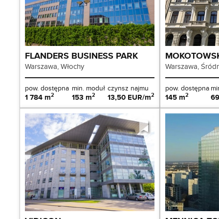
FLANDERS BUSINESS PARK
MOKOTOWSK
Warszawa, Włochy
Warszawa, Śródm
pow. dostępna
min. moduł
czynsz najmu
pow. dostępna
mi
2
2
2
2
1 784 m
153 m
13,50 EUR/m
145 m
6