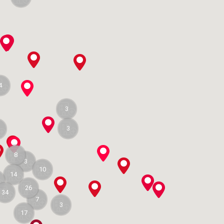
4
3
3
8
3
10
14
26
34
7
3
17