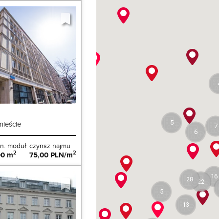
ieście
5
7
6
n. moduł
czynsz najmu
2
2
00 m
75,00 PLN/m
16
28
22
5
13