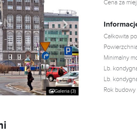
Cena za mie
Informacj
Całkowita po
Powierzchnia
Minimalny m
Lb. kondygn
Lb. kondygn
Rok budowy
Galeria (3)
ni