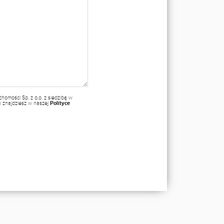
omości Sp. z o.o. z siedzibą w
ch znajdziesz w naszej
Polityce