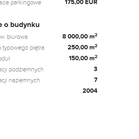
175,00 EUR
jsce parkingowe
e o budynku
2
8 000,00 m
w. biurowa
2
250,00 m
 typowego piętra
2
150,00 m
oduł
3
acji podziemnych
7
acji naziemnych
2004