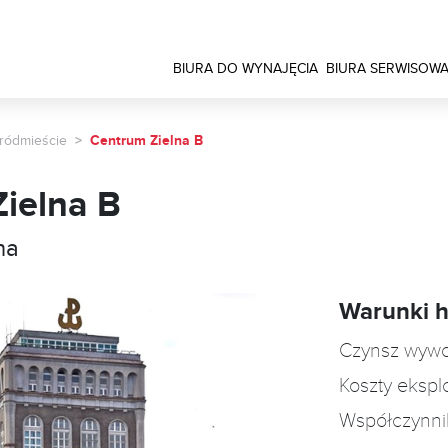
BIURA DO WYNAJĘCIA
BIURA SERWISOW
ródmieście
Centrum Zielna B
ielna B
na
Warunki 
Czynsz wyw
Koszty ekspl
Współczynni