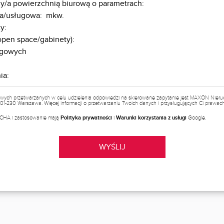
wych przetwarzanych w celu udzielenia odpowiedzi na skierowane zapytanie jest MAXON Nieruch
a, 01-230 Warszawa. Więcej informacji o przetwarzaniu Twoich danych i przysługujących Ci prawa
PTCHA i zastosowanie mają
Polityka prywatności
i
Warunki korzystania z usługi
Google.
WYŚLIJ