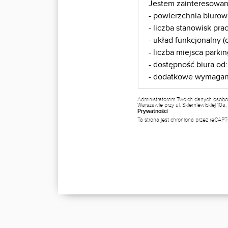
Administratorem Twoich danych osobo
Warszawie przy ul. Skierniewickiej 10
Prywatności
Ta strona jest chroniona przez reCA