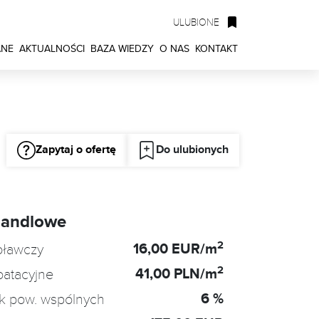
ULUBIONE
ANE
AKTUALNOŚCI
BAZA WIEDZY
O NAS
KONTAKT
Zapytaj o ofertę
Do ulubionych
handlowe
2
16,00 EUR/m
oławczy
2
41,00 PLN/m
oatacyjne
6 %
k pow. wspólnych