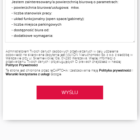
Administratorem Twoich danych osobowych przetwarzanych w celu udzielenia
odpowiedzi na skierowane zapytanie jest MAXON Nieruchomości Sp. z o.o. z siedzibą w
Warszawie przy ul. Skierniewickiej 10a, 01-230 Warszawa. Więcej informacji o
przetwarzaniu Twoich danych i przysługujących Ci prawach znajdziesz w naszej
Polityce Prywatności
Ta strona jest chroniona przez reCAPTCHA i zastosowanie mają
Polityka prywatności
i
Warunki korzystania z usługi
Google.
WYŚLIJ