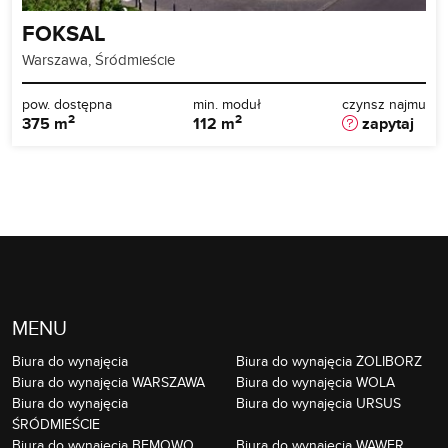
FOKSAL
Warszawa, Śródmieście
pow. dostępna
min. moduł
czynsz najmu
2
2
375 m
112 m
zapytaj
MENU
Biura do wynajęcia
Biura do wynajęcia ŻOLIBORZ
Biura do wynajęcia WARSZAWA
Biura do wynajęcia WOLA
Biura do wynajęcia
Biura do wynajęcia URSUS
ŚRÓDMIEŚCIE
Biura do wynajęcia BEMOWO
Biura do wynajęcia WAWER