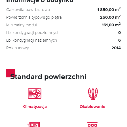
2
Całkowita pow. biurowa
1 850,00 m
2
Powierzchnia typowego piętra
250,00 m
2
Minimalny moduł
161,00 m
Lb. kondygnacji podziemnych
0
Lb. kondygnacji naziemnych
6
Rok budowy
2014
Standard powierzchni
Klimatyzacja
Okablowanie