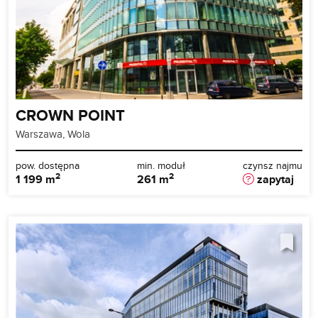
CROWN POINT
Warszawa, Wola
pow. dostępna
min. moduł
czynsz najmu
2
2
1 199 m
261 m
zapytaj