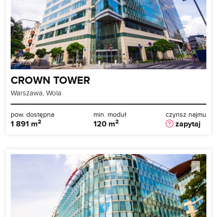
CROWN TOWER
Warszawa, Wola
pow. dostępna
min. moduł
czynsz najmu
2
2
1 891 m
120 m
zapytaj