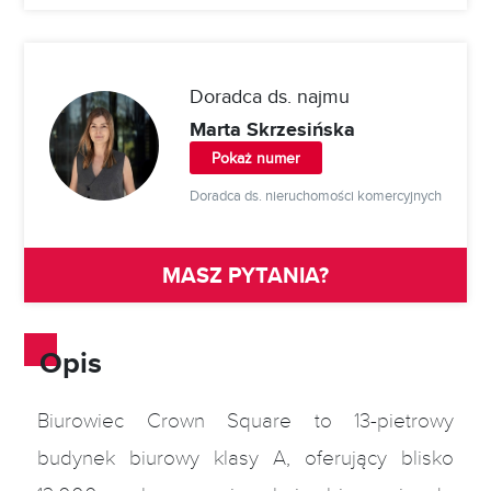
2
1
383 m
Biurowa
ZAPYTAJ
2
1
256 m
Biurowa
ZAPYTAJ
Doradca ds. najmu
0
-
Handlowa
ZAPYTAJ
Marta Skrzesińska
Pokaż numer
Doradca ds. nieruchomości komercyjnych
MASZ PYTANIA?
Opis
Biurowiec Crown Square to 13-pietrowy
budynek biurowy klasy A, oferujący blisko