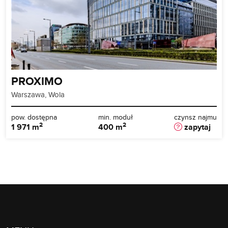
PROXIMO
Warszawa, Wola
pow. dostępna
min. moduł
czynsz najmu
2
2
1 971 m
400 m
zapytaj