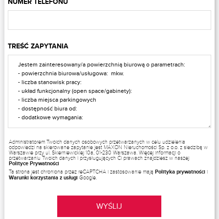
NUMER TELEFONU
TREŚĆ ZAPYTANIA
Administratorem Twoich danych osobowych przetwarzanych w celu udzielenia
odpowiedzi na skierowane zapytanie jest MAXON Nieruchomości Sp. z o.o. z siedzibą w
Warszawie przy ul. Skierniewickiej 10a, 01-230 Warszawa. Więcej informacji o
przetwarzaniu Twoich danych i przysługujących Ci prawach znajdziesz w naszej
Polityce Prywatności
Ta strona jest chroniona przez reCAPTCHA i zastosowanie mają
Polityka prywatności
i
Warunki korzystania z usługi
Google.
WYŚLIJ