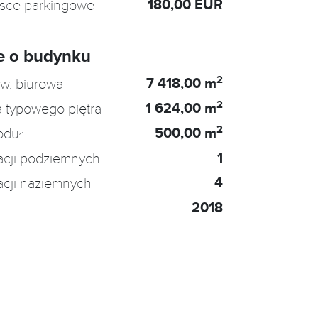
180,00 EUR
jsce parkingowe
e o budynku
2
7 418,00 m
w. biurowa
2
1 624,00 m
 typowego piętra
2
500,00 m
oduł
1
acji podziemnych
4
acji naziemnych
2018