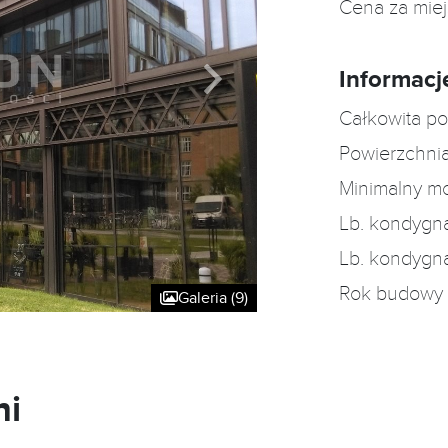
Cena za mie
Informacj
Całkowita po
Powierzchnia
Minimalny m
Lb. kondygn
Lb. kondygn
Rok budowy
Galeria (9)
ni