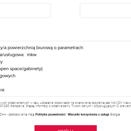
wych przetwarzanych w celu udzielenia odpowiedzi na skierowane zapytanie jest MAXON Nieruch
a, 01-230 Warszawa. Więcej informacji o przetwarzaniu Twoich danych i przysługujących Ci prawa
PTCHA i zastosowanie mają
Polityka prywatności
i
Warunki korzystania z usługi
Google.