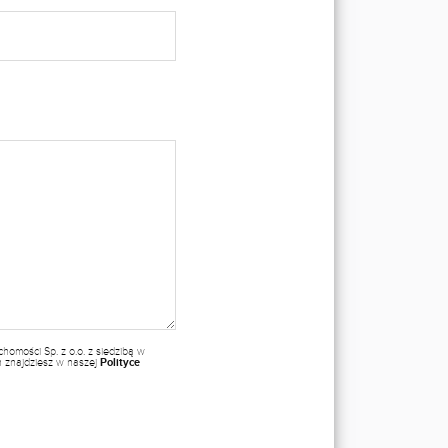
omości Sp. z o.o. z siedzibą w
ch znajdziesz w naszej
Polityce