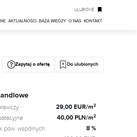
ULUBIONE
ANE
AKTUALNOŚCI
BAZA WIEDZY
O NAS
KONTAKT
Zapytaj o ofertę
Do ulubionych
handlowe
2
29,00 EUR/m
oławczy
2
40,00 PLN/m
oatacyjne
8 %
k pow. wspólnych