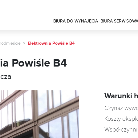
BIURA DO WYNAJĘCIA
BIURA SERWISOW
ródmieście
Elektrownia Powiśle B4
ia Powiśle B4
ęcza
Warunki 
Czynsz wyw
Koszty ekspl
Współczynni