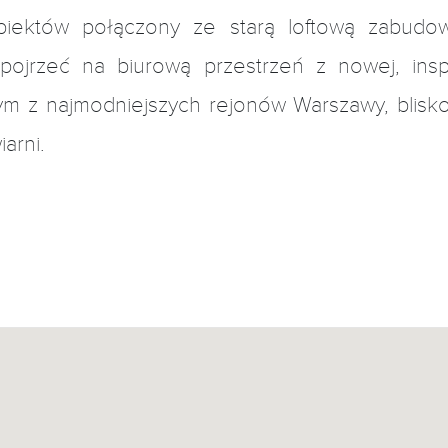
biektów połączony ze starą loftową zabud
ojrzeć na biurową przestrzeń z nowej, inspi
m z najmodniejszych rejonów Warszawy, blisko II
arni.