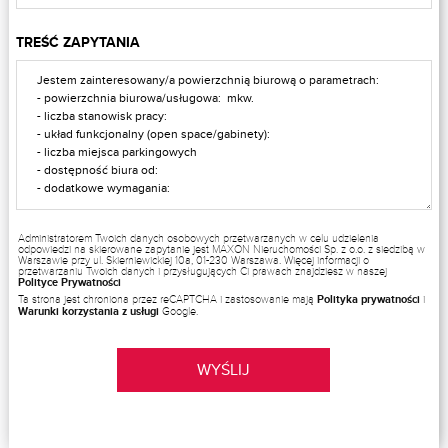
TREŚĆ ZAPYTANIA
Administratorem Twoich danych osobowych przetwarzanych w celu udzielenia
odpowiedzi na skierowane zapytanie jest MAXON Nieruchomości Sp. z o.o. z siedzibą w
Warszawie przy ul. Skierniewickiej 10a, 01-230 Warszawa. Więcej informacji o
przetwarzaniu Twoich danych i przysługujących Ci prawach znajdziesz w naszej
Polityce Prywatności
Ta strona jest chroniona przez reCAPTCHA i zastosowanie mają
Polityka prywatności
i
Warunki korzystania z usługi
Google.
WYŚLIJ