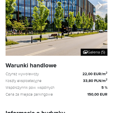
Galeria (5)
Warunki handlowe
2
Czynsz wywoławczy
22,00 EUR/m
2
Koszty eksploatacyjne
33,80 PLN/m
Współczynnik pow. wspólnych
5 %
Cena za miejsce parkingowe
150,00 EUR
Informacje o budynku