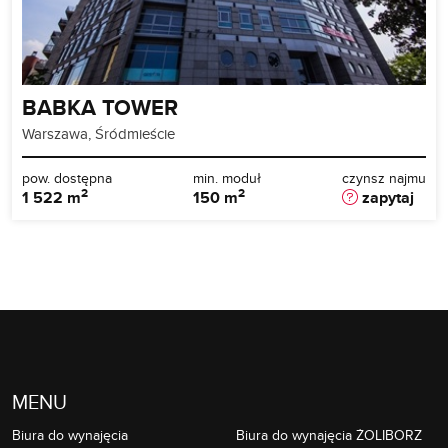
BABKA TOWER
Warszawa, Śródmieście
pow. dostępna
min. moduł
czynsz najmu
2
2
1 522 m
150 m
zapytaj
MENU
Biura do wynajęcia
Biura do wynajęcia ŻOLIBORZ