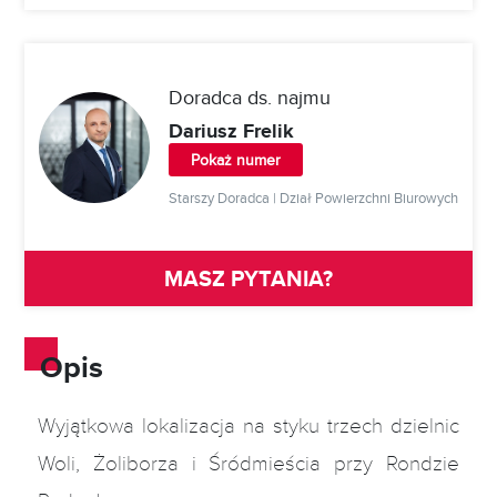
2
0
120 m
Handlowa
ZAPYTAJ
Doradca ds. najmu
Dariusz Frelik
Pokaż numer
Starszy Doradca | Dział Powierzchni Biurowych
MASZ PYTANIA?
Opis
Wyjątkowa lokalizacja na styku trzech dzielnic
Woli, Żoliborza i Śródmieścia przy Rondzie