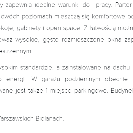
y zapewnia idealne warunki do pracy. Parter
a dwóch poziomach mieszczą się komfortowe pow
pokoje, gabinety i open space. Z łatwością mo
eważ wysokie, gęsto rozmieszczone okna zape
estrzennym.
okim standardzie, a zainstalowane na dachu p
o energii. W garażu podziemnym obecnie j
wane jest także 1 miejsce parkingowe. Budyn
arszawskich Bielanach.