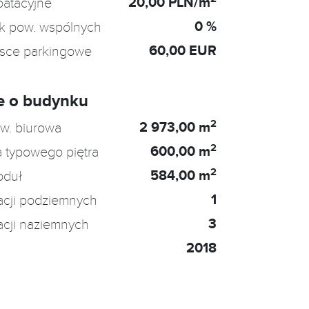
20,00 PLN/m
oatacyjne
0 %
k pow. wspólnych
60,00 EUR
jsce parkingowe
e o budynku
2
2 973,00 m
w. biurowa
2
600,00 m
 typowego piętra
2
584,00 m
oduł
1
acji podziemnych
3
acji naziemnych
2018