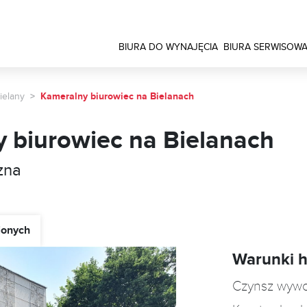
BIURA DO WYNAJĘCIA
BIURA SERWISOW
ielany
Kameralny biurowiec na Bielanach
 biurowiec na Bielanach
zna
ionych
Warunki 
Czynsz wyw