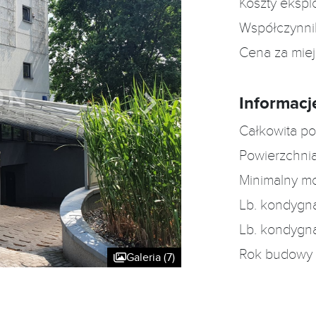
Koszty ekspl
Współczynni
Cena za mie
Informacj
Całkowita po
Powierzchnia
Minimalny m
Lb. kondygn
Lb. kondygn
Rok budowy
Galeria (7)