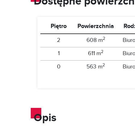
Dostępne powierzch
Piętro
Powierzchnia
Rod
2
2
608 m
Biur
2
1
611 m
Biur
2
0
563 m
Biur
Opis