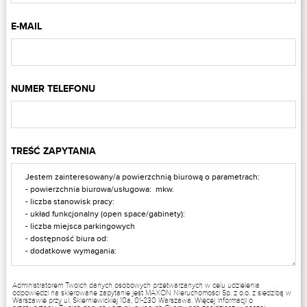
E-MAIL
NUMER TELEFONU
TREŚĆ ZAPYTANIA
Administratorem Twoich danych osobowych przetwarzanych w celu udzielenia
odpowiedzi na skierowane zapytanie jest MAXON Nieruchomości Sp. z o.o. z siedzibą w
Warszawie przy ul. Skierniewickiej 10a, 01-230 Warszawa. Więcej informacji o