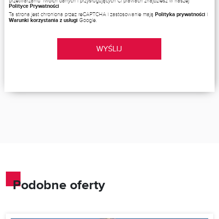
przetwarzaniu Twoich danych i przysługujących Ci prawach znajdziesz w naszej
Polityce Prywatności
Ta strona jest chroniona przez reCAPTCHA i zastosowanie mają
Polityka prywatności
i
Warunki korzystania z usługi
Google.
WYŚLIJ
Podobne oferty