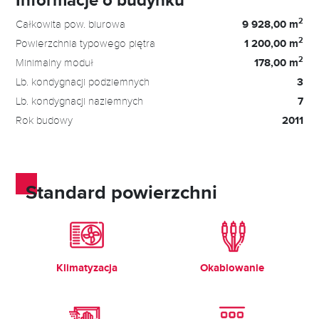
2
Całkowita pow. biurowa
9 928,00 m
2
Powierzchnia typowego piętra
1 200,00 m
2
Minimalny moduł
178,00 m
Lb. kondygnacji podziemnych
3
Lb. kondygnacji naziemnych
7
Rok budowy
2011
Standard powierzchni
Klimatyzacja
Okablowanie