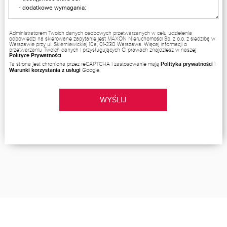
Administratorem Twoich danych osobowych przetwarzanych w celu udzielenia
odpowiedzi na skierowane zapytanie jest MAXON Nieruchomości Sp. z o.o. z siedzibą w
Warszawie przy ul. Skierniewickiej 10a, 01-230 Warszawa. Więcej informacji o
przetwarzaniu Twoich danych i przysługujących Ci prawach znajdziesz w naszej
Polityce Prywatności
Ta strona jest chroniona przez reCAPTCHA i zastosowanie mają
Polityka prywatności
i
Warunki korzystania z usługi
Google.
WYŚLIJ