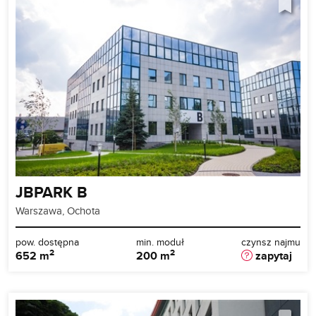
JBPARK B
Warszawa, Ochota
pow. dostępna
min. moduł
czynsz najmu
2
2
652 m
200 m
zapytaj