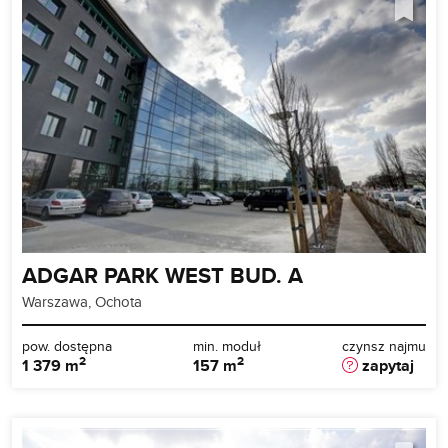
ADGAR PARK WEST BUD. A
Warszawa, Ochota
pow. dostępna
min. moduł
czynsz najmu
2
2
1 379 m
157 m
zapytaj