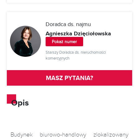
Doradca ds. najmu
Agnieszka Dzięciołowska
Pokaż numer
Starszy Doradca ds. nieruchomości
komercyjnych
MASZ PYTANIA?
Opis
Budynek biurowo-handlowy zlokalizowany