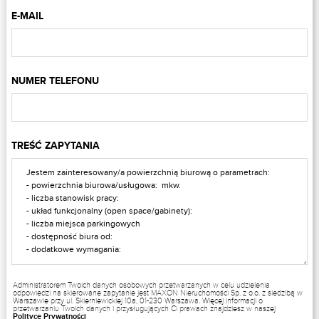
E-MAIL
NUMER TELEFONU
TREŚĆ ZAPYTANIA
Administratorem Twoich danych osobowych przetwarzanych w celu udzielenia
odpowiedzi na skierowane zapytanie jest MAXON Nieruchomości Sp. z o.o. z siedzibą w
Warszawie przy ul. Skierniewickiej 10a, 01-230 Warszawa. Więcej informacji o
przetwarzaniu Twoich danych i przysługujących Ci prawach znajdziesz w naszej
Polityce Prywatności