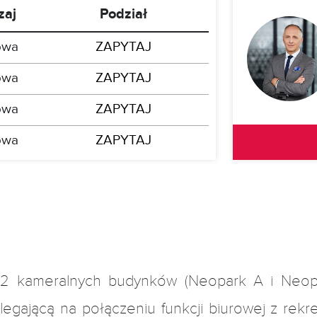
zaj
Podział
owa
ZAPYTAJ
owa
ZAPYTAJ
owa
ZAPYTAJ
owa
ZAPYTAJ
2 kameralnych budynków (Neopark A i Neopa
egającą na połączeniu funkcji biurowej z rekr