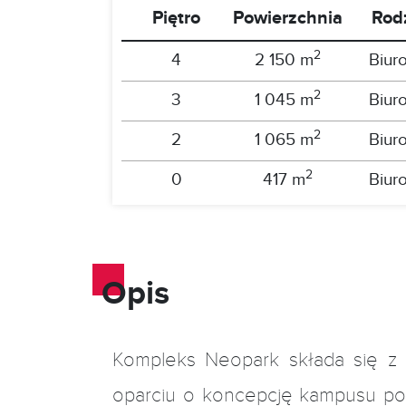
Piętro
Powierzchnia
Rod
2
4
2 150 m
Biur
2
3
1 045 m
Biur
2
2
1 065 m
Biur
2
0
417 m
Biur
Opis
Kompleks Neopark składa się z 
oparciu o koncepcję kampusu pol