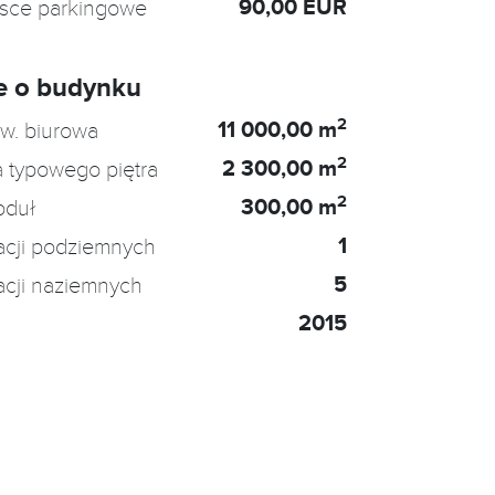
90,00 EUR
jsce parkingowe
e o budynku
2
11 000,00 m
w. biurowa
2
2 300,00 m
 typowego piętra
2
300,00 m
oduł
1
acji podziemnych
5
acji naziemnych
2015