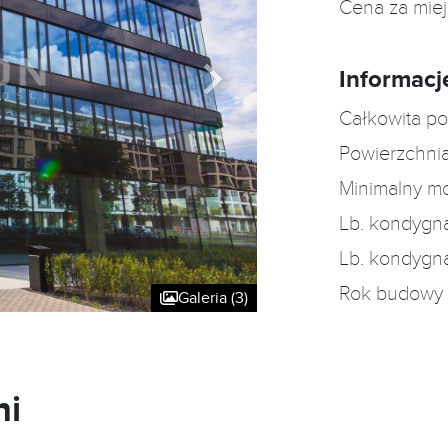
Cena za mie
Informacj
Całkowita po
Powierzchnia
Minimalny m
Lb. kondygn
Lb. kondygn
Rok budowy
Galeria (3)
ni