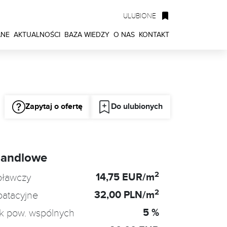
ULUBIONE
ANE
AKTUALNOŚCI
BAZA WIEDZY
O NAS
KONTAKT
Zapytaj o ofertę
Do ulubionych
handlowe
2
14,75 EUR/m
oławczy
2
32,00 PLN/m
oatacyjne
5 %
k pow. wspólnych