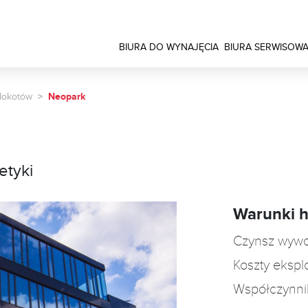
BIURA DO WYNAJĘCIA
BIURA SERWISOW
okotów
Neopark
etyki
Warunki 
Czynsz wyw
Koszty ekspl
Współczynni