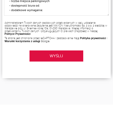
Administratorem Twoich danych osobowych przetwarzanych w celu udzielenia
odpowiedzi na skierowane zapytanie jest MAXON Nieruchomości Sp. z o.o. z siedzibą w
Warszawie przy ul. Skierniewickiej 10a, 01-230 Warszawa. Więcej informacji o
przetwarzaniu Twoich danych i przysługujących Ci prawach znajdziesz w naszej
Polityce Prywatności
Ta strona jest chroniona przez reCAPTCHA i zastosowanie mają
Polityka prywatności
i
Warunki korzystania z usługi
Google.
WYŚLIJ