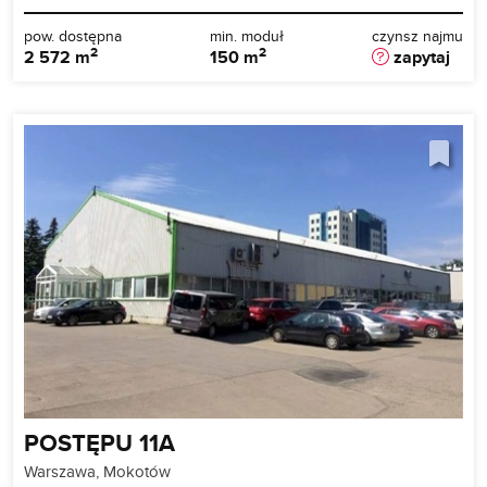
pow. dostępna
min. moduł
czynsz najmu
2
2
2 572 m
150 m
zapytaj
POSTĘPU 11A
Warszawa, Mokotów