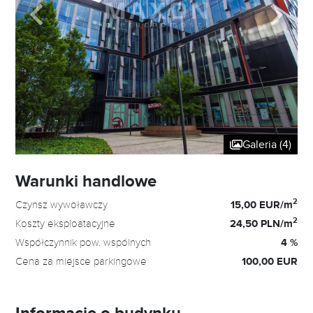
Galeria (4)
Warunki handlowe
2
Czynsz wywoławczy
15,00 EUR/m
2
Koszty eksploatacyjne
24,50 PLN/m
Współczynnik pow. wspólnych
4 %
Cena za miejsce parkingowe
100,00 EUR
Informacje o budynku