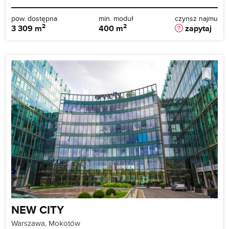
pow. dostępna
min. moduł
czynsz najmu
2
2
3 309 m
400 m
zapytaj
NEW CITY
Warszawa, Mokotów