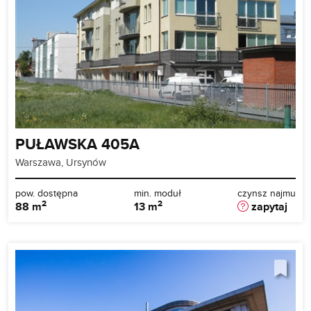
PUŁAWSKA 405A
Warszawa, Ursynów
pow. dostępna
min. moduł
czynsz najmu
2
2
88 m
13 m
zapytaj