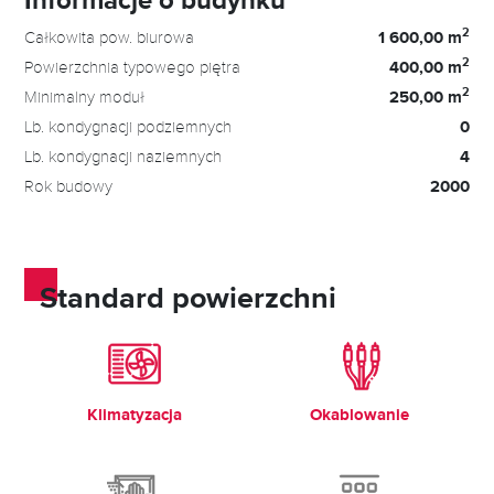
2
Całkowita pow. biurowa
1 600,00 m
2
Powierzchnia typowego piętra
400,00 m
2
Minimalny moduł
250,00 m
Lb. kondygnacji podziemnych
0
Lb. kondygnacji naziemnych
4
Rok budowy
2000
Standard powierzchni
Klimatyzacja
Okablowanie