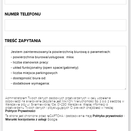
NUMER TELEFONU
TREŚĆ ZAPYTANIA
Administratorem Twoich danych osobowych przetwarzanych w celu udzielenia
odpowiedzi na skierowane zapytanie jest MAXON Nieruchomości Sp. z o.o. z siedzibą w
Warszawie przy ul. Skierniewickiej 10a, 01-230 Warszawa. Więcej informacji o
przetwarzaniu Twoich danych i przysługujących Ci prawach znajdziesz w naszej
Polityce Prywatności
Ta strona jest chroniona przez reCAPTCHA i zastosowanie mają
Polityka prywatności
i
Warunki korzystania z usługi
Google.