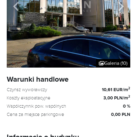
Galeria (10)
Warunki handlowe
2
Czynsz wywoławczy
10,61 EUR/m
2
Koszty eksploatacyjne
3,00 PLN/m
Współczynnik pow. wspólnych
0 %
Cena za miejsce parkingowe
0,00 PLN
Informacje o budynku