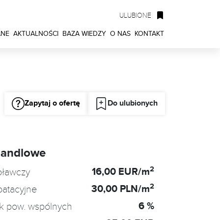
ULUBIONE
ANE
AKTUALNOŚCI
BAZA WIEDZY
O NAS
KONTAKT
Zapytaj o ofertę
Do ulubionych
handlowe
2
16,00 EUR/m
oławczy
2
30,00 PLN/m
oatacyjne
6 %
k pow. wspólnych