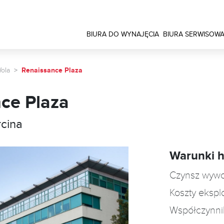
BIURA DO WYNAJĘCIA
BIURA SERWISOW
ola
Renaissance Plaza
ce Plaza
cina
Warunki 
Czynsz wyw
Koszty ekspl
Współczynni