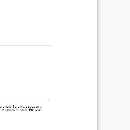
omości Sp. z o.o. z siedzibą w
ch znajdziesz w naszej
Polityce