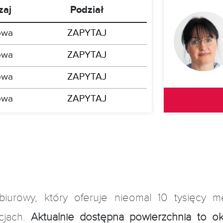
zaj
Podział
owa
ZAPYTAJ
owa
ZAPYTAJ
owa
ZAPYTAJ
owa
ZAPYTAJ
iurowy, który oferuje nieomal 10 tysięcy 
cjach.
Aktualnie dostępna powierzchnia to 