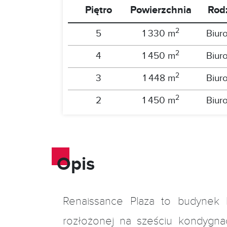
Piętro
Powierzchnia
Rod
2
5
1 330 m
Biur
2
4
1 450 m
Biur
2
3
1 448 m
Biur
2
2
1 450 m
Biur
Opis
Renaissance Plaza to budynek b
rozłożonej na sześciu kondygna