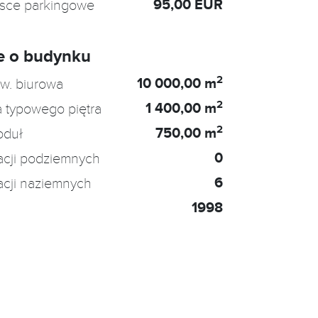
95,00 EUR
jsce parkingowe
e o budynku
2
10 000,00 m
w. biurowa
2
1 400,00 m
 typowego piętra
2
750,00 m
oduł
0
acji podziemnych
6
acji naziemnych
1998