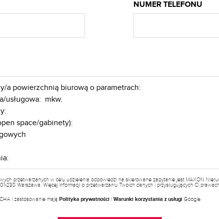
NUMER TELEFONU
wych przetwarzanych w celu udzielenia odpowiedzi na skierowane zapytanie jest MAXON Nieruch
a, 01-230 Warszawa. Więcej informacji o przetwarzaniu Twoich danych i przysługujących Ci prawa
PTCHA i zastosowanie mają
Polityka prywatności
i
Warunki korzystania z usługi
Google.