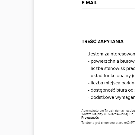
E-MAIL
TREŚĆ ZAPYTANIA
Administratorem Twoich danych osobo
Warszawie przy ul. Skierniewickiej 10
Prywatności
Ta strona jest chroniona przez reCA