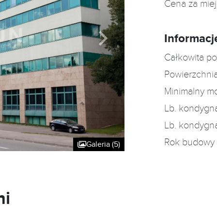
Cena za mie
Informacj
Całkowita po
Powierzchnia
Minimalny m
Lb. kondygn
Lb. kondygn
Rok budowy
Galeria (5)
ni