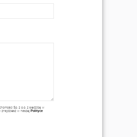
omości Sp. z o.o. z siedzibą w
ch znajdziesz w naszej
Polityce