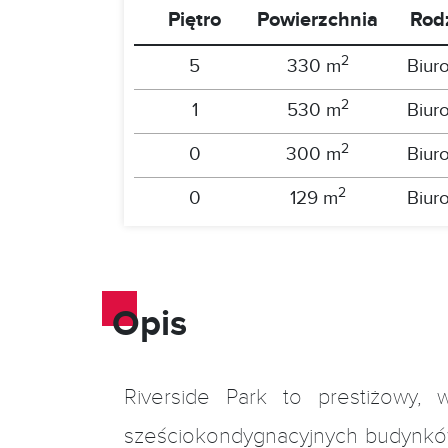
Piętro
Powierzchnia
Rod
2
5
330 m
Biur
2
1
530 m
Biur
2
0
300 m
Biur
2
0
129 m
Biur
Opis
Riverside Park to prestiżowy, 
sześciokondygnacyjnych budynków