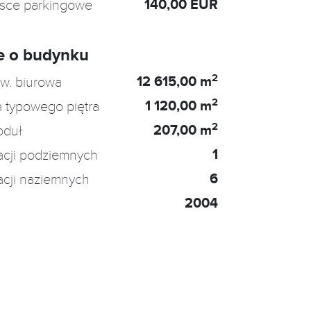
140,00 EUR
jsce parkingowe
e o budynku
2
12 615,00 m
w. biurowa
2
1 120,00 m
 typowego piętra
2
207,00 m
oduł
1
acji podziemnych
6
acji naziemnych
2004