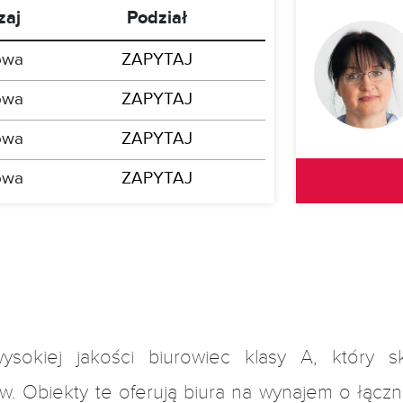
zaj
Podział
owa
ZAPYTAJ
owa
ZAPYTAJ
owa
ZAPYTAJ
owa
ZAPYTAJ
wysokiej jakości biurowiec klasy A, który s
. Obiekty te oferują biura na wynajem o łączn