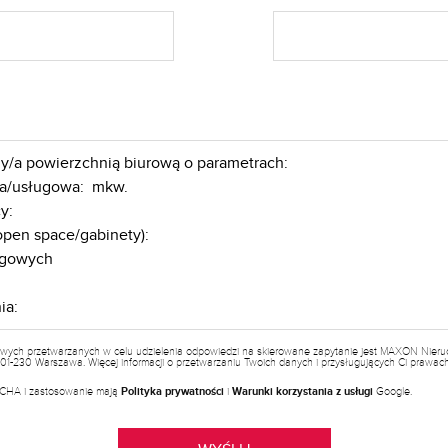
wych przetwarzanych w celu udzielenia odpowiedzi na skierowane zapytanie jest MAXON Nieruch
a, 01-230 Warszawa. Więcej informacji o przetwarzaniu Twoich danych i przysługujących Ci prawa
PTCHA i zastosowanie mają
Polityka prywatności
i
Warunki korzystania z usługi
Google.