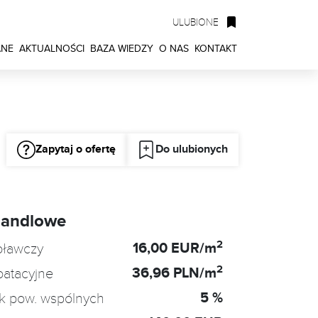
ULUBIONE
ANE
AKTUALNOŚCI
BAZA WIEDZY
O NAS
KONTAKT
Zapytaj o ofertę
Do ulubionych
handlowe
2
16,00 EUR/m
oławczy
2
36,96 PLN/m
oatacyjne
5 %
k pow. wspólnych