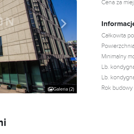
Cena za mie
Informacj
Całkowita po
Powierzchnia
Minimalny m
Lb. kondygn
Lb. kondygn
Rok budowy
Galeria (2)
ni