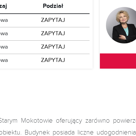
zaj
Podział
owa
ZAPYTAJ
owa
ZAPYTAJ
owa
ZAPYTAJ
owa
ZAPYTAJ
owa
ZAPYTAJ
owa
ZAPYTAJ
owa
ZAPYTAJ
owa
ZAPYTAJ
tarym Mokotowie oferujący zarówno powierzc
owa
ZAPYTAJ
obiektu. Budynek posiada liczne udogodnieni