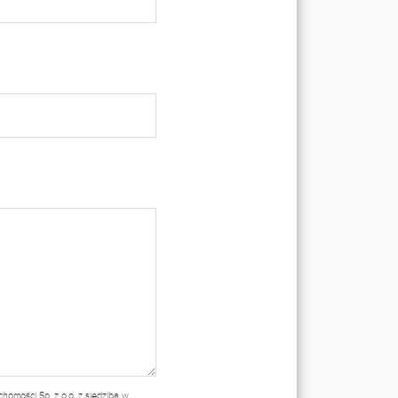
omości Sp. z o.o. z siedzibą w