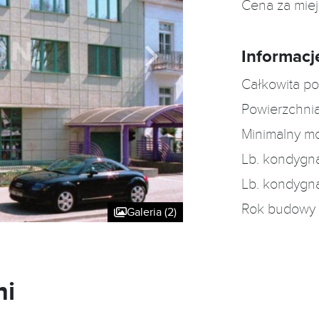
Cena za mie
Informacj
Całkowita po
Powierzchnia
Minimalny m
Lb. kondygn
Lb. kondygn
Rok budowy
Galeria (2)
ni