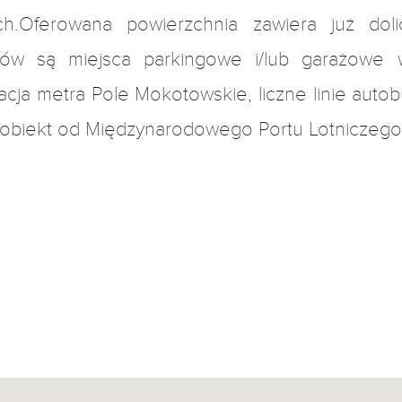
lowa
ZAPYTAJ
h.Oferowana powierzchnia zawiera już doli
lowa
ZAPYTAJ
ców są miejsca parkingowe i/lub garażowe
 stacja metra Pole Mokotowskie, liczne linie au
 obiekt od Międzynarodowego Portu Lotniczego