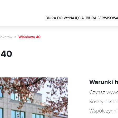
BIURA DO WYNAJĘCIA
BIURA SERWISOW
okotów
Wiśniowa 40
 40
Warunki 
Czynsz wyw
Koszty ekspl
Współczynni