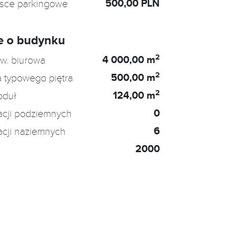
500,00 PLN
jsce parkingowe
e o budynku
2
4 000,00 m
w. biurowa
2
500,00 m
 typowego piętra
2
124,00 m
oduł
0
acji podziemnych
6
acji naziemnych
2000