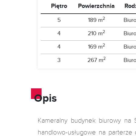
Piętro
Powierzchnia
Rod
2
5
189 m
Biur
2
4
210 m
Biur
2
4
169 m
Biur
2
3
267 m
Biur
2
3
151 m
Biur
2
2
128 m
Biur
Opis
2
2
126 m
Biur
2
1
142 m
Biur
Kameralny budynek biurowy na S
2
1
124 m
Biur
handlowo-usługowe na parterze 