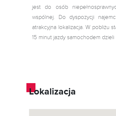
2
0
123 m
Hand
jest do osób niepełnosprawnyc
2
0
45 m
Hand
wspólnej. Do dyspozycji najem
atrakcyjna lokalizacja. W pobliżu
15 minut jazdy samochodem dzieli
Lokalizacja