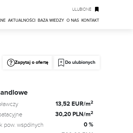
ULUBIONE
ANE
AKTUALNOŚCI
BAZA WIEDZY
O NAS
KONTAKT
Zapytaj o ofertę
Do ulubionych
handlowe
2
13,52 EUR/m
oławczy
2
30,20 PLN/m
oatacyjne
0 %
k pow. wspólnych