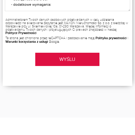
Administratorem Twoich danych osobowych przetwarzanych w celu udzielenia
odpowiedzi na skierowane zapytanie jest MAXON Nieruchomości Sp. z o.o. z siedzibą w
Warszawie przy ul. Skierniewickiej 10a, 01-230 Warszawa. Więcej informacji o
przetwarzaniu Twoich danych i przysługujących Ci prawach znajdziesz w naszej
Polityce Prywatności
Ta strona jest chroniona przez reCAPTCHA i zastosowanie mają
Polityka prywatności
i
Warunki korzystania z usługi
Google.
WYŚLIJ