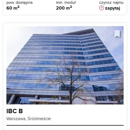
pow. dostępna
min. moduł
czynsz najmu
2
2
60 m
200 m
zapytaj
IBC B
Warszawa, Śródmieście