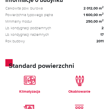
2
Całkowita pow. biurowa
2 012,00 m
2
Powierzchnia typowego piętra
1 600,00 m
2
Minimalny moduł
250,00 m
Lb. kondygnacji podziemnych
2
Lb. kondygnacji naziemnych
17
Rok budowy
2011
Standard powierzchni
Klimatyzacja
Okablowanie