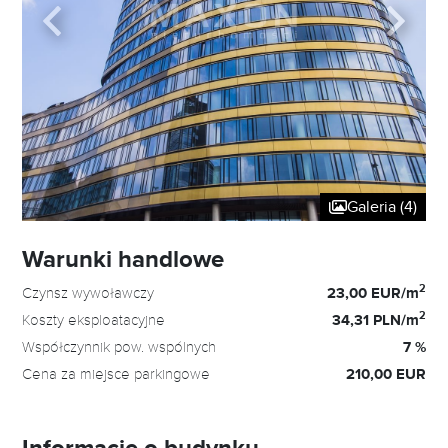
Galeria (4)
Warunki handlowe
2
Czynsz wywoławczy
23,00 EUR/m
2
Koszty eksploatacyjne
34,31 PLN/m
Współczynnik pow. wspólnych
7 %
Cena za miejsce parkingowe
210,00 EUR
Informacje o budynku