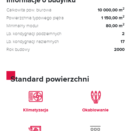
2
Całkowita pow. biurowa
10 000,00 m
2
Powierzchnia typowego piętra
1 150,00 m
2
Minimalny moduł
80,00 m
Lb. kondygnacji podziemnych
2
Lb. kondygnacji naziemnych
17
Rok budowy
2000
Standard powierzchni
Klimatyzacja
Okablowanie