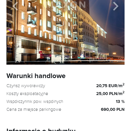
Warunki handlowe
2
Czynsz wywoławczy
20,75 EUR/m
2
Koszty eksploatacyjne
25,00 PLN/m
Współczynnik pow. wspólnych
13 %
Cena za miejsce parkingowe
690,00 PLN
Informacje o budynku