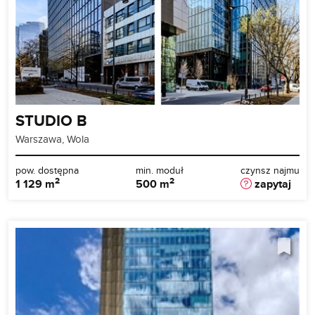
STUDIO B
Warszawa, Wola
pow. dostępna
min. moduł
czynsz najmu
2
2
1 129 m
500 m
zapytaj