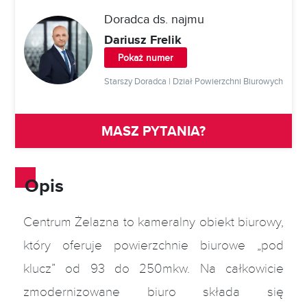
Doradca ds. najmu
Dariusz Frelik
Pokaż numer
Starszy Doradca | Dział Powierzchni Biurowych
MASZ PYTANIA?
Opis
Centrum Żelazna to kameralny obiekt biurowy,
który oferuje powierzchnie biurowe „pod
klucz” od 93 do 250mkw. Na całkowicie
zmodernizowane biuro składa się