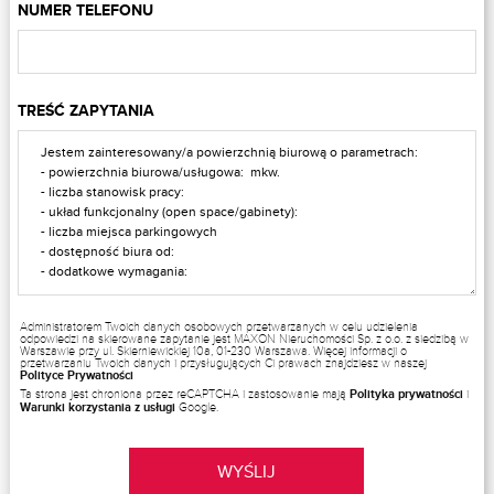
NUMER TELEFONU
TREŚĆ ZAPYTANIA
Administratorem Twoich danych osobowych przetwarzanych w celu udzielenia
odpowiedzi na skierowane zapytanie jest MAXON Nieruchomości Sp. z o.o. z siedzibą w
Warszawie przy ul. Skierniewickiej 10a, 01-230 Warszawa. Więcej informacji o
przetwarzaniu Twoich danych i przysługujących Ci prawach znajdziesz w naszej
Polityce Prywatności
Ta strona jest chroniona przez reCAPTCHA i zastosowanie mają
Polityka prywatności
i
Warunki korzystania z usługi
Google.
WYŚLIJ