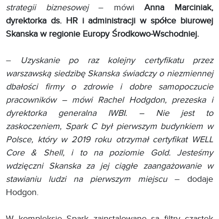
strategii biznesowej
– mówi
Anna Marciniak,
dyrektorka ds. HR i administracji w spółce biurowej
Skanska w regionie Europy Środkowo-Wschodniej.
–
Uzyskanie po raz kolejny certyfikatu przez
warszawską siedzibę Skanska świadczy o niezmiennej
dbałości firmy o zdrowie i dobre samopoczucie
pracowników – mówi Rachel Hodgdon, prezeska i
dyrektorka generalna IWBI. – Nie jest to
zaskoczeniem, Spark C był pierwszym budynkiem w
Polsce, który w 2019 roku otrzymał certyfikat WELL
Core & Shell, i to na poziomie Gold. Jesteśmy
wdzięczni Skanska za jej ciągłe zaangażowanie w
stawianiu ludzi na pierwszym miejscu
– dodaje
Hodgon.
W kompleksie Spark zainstalowane są filtry cząstek