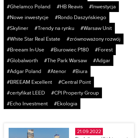
#Ghelamco Poland
#HB Reavis
#Inwestycja
#Nowe inwestycje
#Rondo Daszyńskiego
#Skyliner
#Trendy na rynku
#Warsaw Unit
#White Star Real Estate
#zrównoważony rozwój
#Breeam In-Use
#Biurowiec P180
#Forest
#Globalworth
#The Park Warsaw
#Adgar
#Adgar Poland
#Atenor
#Biura
#BREEAM Excellent
#Central Point
#certyfikat LEED
#CPI Property Group
#Echo Investment
#Ekologia
21.09.2022