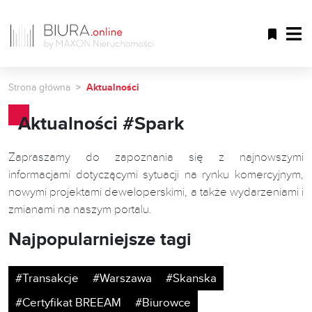
Strona główna
Aktualności
Aktualności #Spark
Zapraszamy do zapoznania się z najnowszymi
informacjami dotyczącymi sytuacji na rynku komercyjnym,
nowymi projektami deweloperskimi, a także wydarzeniami i
zmianami na naszym portalu.
Najpopularniejsze tagi
#Transakcje
#Warszawa
#Skanska
#Certyfikat BREEAM
#Biurowce