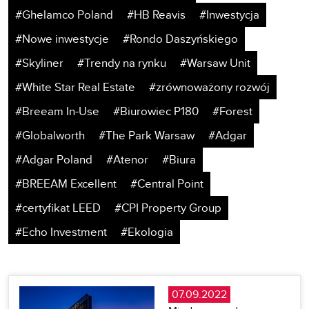
#Ghelamco Poland
#HB Reavis
#Inwestycja
#Nowe inwestycje
#Rondo Daszyńskiego
#Skyliner
#Trendy na rynku
#Warsaw Unit
#White Star Real Estate
#zrównoważony rozwój
#Breeam In-Use
#Biurowiec P180
#Forest
#Globalworth
#The Park Warsaw
#Adgar
#Adgar Poland
#Atenor
#Biura
#BREEAM Excellent
#Central Point
#certyfikat LEED
#CPI Property Group
#Echo Investment
#Ekologia
07.09.2022