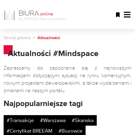
Strona główna
Aktualności
Aktualności #Mindspace
Zapraszamy do zapoznania się z najnowszymi
informacjami dotyczącymi sytuacji na rynku komercyjnym,
nowymi projektami deweloperskimi, a także wydarzeniami i
zmianami na naszym portalu.
Najpopularniejsze tagi
#Transakcje
#Warszawa
#Skanska
#Certyfikat BREEAM
#Biurowce