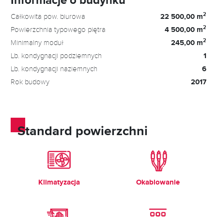
2
Całkowita pow. biurowa
22 500,00 m
2
Powierzchnia typowego piętra
4 500,00 m
2
Minimalny moduł
245,00 m
Lb. kondygnacji podziemnych
1
Lb. kondygnacji naziemnych
6
Rok budowy
2017
Standard powierzchni
Klimatyzacja
Okablowanie