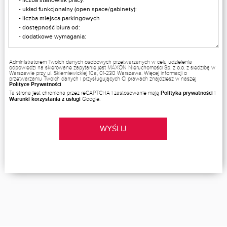
Administratorem Twoich danych osobowych przetwarzanych w celu udzielenia
odpowiedzi na skierowane zapytanie jest MAXON Nieruchomości Sp. z o.o. z siedzibą w
Warszawie przy ul. Skierniewickiej 10a, 01-230 Warszawa. Więcej informacji o
przetwarzaniu Twoich danych i przysługujących Ci prawach znajdziesz w naszej
Polityce Prywatności
Ta strona jest chroniona przez reCAPTCHA i zastosowanie mają
Polityka prywatności
i
Warunki korzystania z usługi
Google.
WYŚLIJ