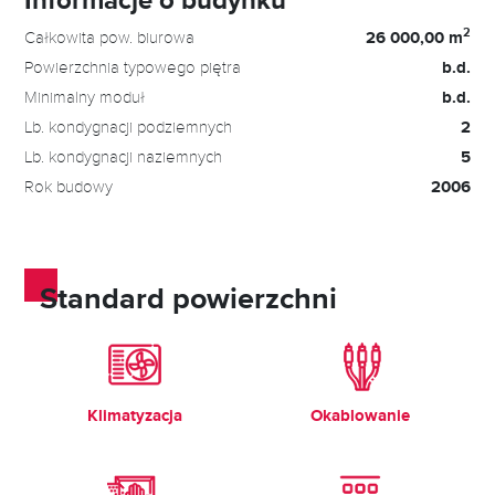
2
Całkowita pow. biurowa
26 000,00 m
Powierzchnia typowego piętra
b.d.
Minimalny moduł
b.d.
Lb. kondygnacji podziemnych
2
Lb. kondygnacji naziemnych
5
Rok budowy
2006
Standard powierzchni
Klimatyzacja
Okablowanie