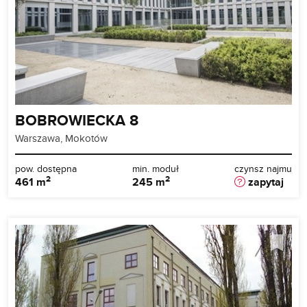
BOBROWIECKA 8
Warszawa, Mokotów
pow. dostępna
min. moduł
czynsz najmu
2
2
461 m
245 m
zapytaj