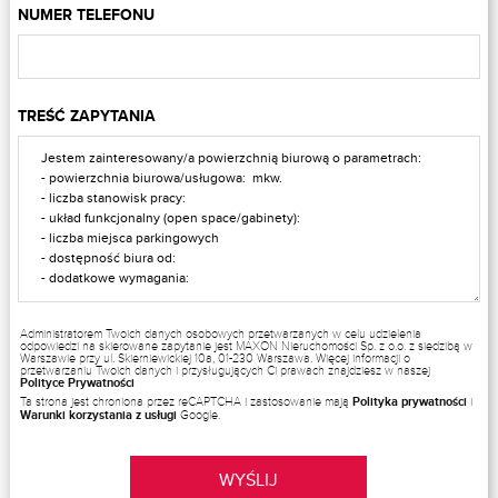
NUMER TELEFONU
TREŚĆ ZAPYTANIA
Administratorem Twoich danych osobowych przetwarzanych w celu udzielenia
odpowiedzi na skierowane zapytanie jest MAXON Nieruchomości Sp. z o.o. z siedzibą w
Warszawie przy ul. Skierniewickiej 10a, 01-230 Warszawa. Więcej informacji o
przetwarzaniu Twoich danych i przysługujących Ci prawach znajdziesz w naszej
Polityce Prywatności
Ta strona jest chroniona przez reCAPTCHA i zastosowanie mają
Polityka prywatności
i
Warunki korzystania z usługi
Google.
WYŚLIJ