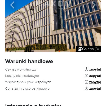
Galeria (3)
Warunki handlowe
Czynsz wywoławczy
zapytaj
Koszty eksploatacyjne
zapytaj
Współczynnik pow. wspólnych
zapytaj
Cena za miejsce parkingowe
zapytaj
Informacje o budynku