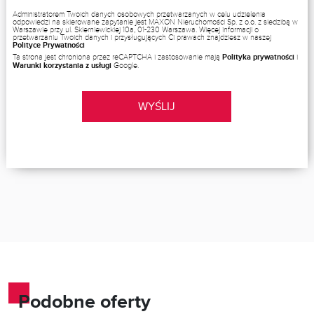
Administratorem Twoich danych osobowych przetwarzanych w celu udzielenia
odpowiedzi na skierowane zapytanie jest MAXON Nieruchomości Sp. z o.o. z siedzibą w
Warszawie przy ul. Skierniewickiej 10a, 01-230 Warszawa. Więcej informacji o
przetwarzaniu Twoich danych i przysługujących Ci prawach znajdziesz w naszej
Polityce Prywatności
Ta strona jest chroniona przez reCAPTCHA i zastosowanie mają
Polityka prywatności
i
Warunki korzystania z usługi
Google.
WYŚLIJ
Podobne oferty