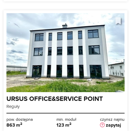
URSUS OFFICE&SERVICE POINT
Reguły
pow. dostępna
min. moduł
czynsz najmu
2
2
863 m
123 m
zapytaj