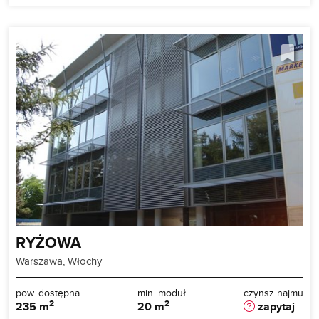
RYŻOWA
Warszawa, Włochy
pow. dostępna
min. moduł
czynsz najmu
2
2
235 m
20 m
zapytaj