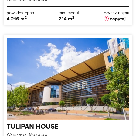
pow. dostępna
min. moduł
czynsz najmu
2
2
4 216 m
214 m
zapytaj
TULIPAN HOUSE
Warszawa, Mokotów