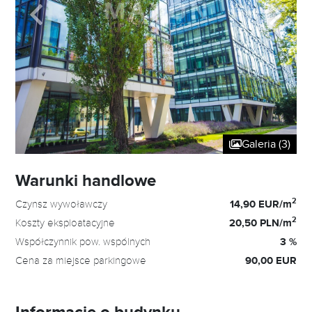
Galeria (3)
Warunki handlowe
2
Czynsz wywoławczy
14,90 EUR/m
2
Koszty eksploatacyjne
20,50 PLN/m
Współczynnik pow. wspólnych
3 %
Cena za miejsce parkingowe
90,00 EUR
Informacje o budynku