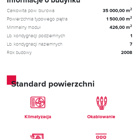
2
Całkowita pow. biurowa
35 000,00 m
2
Powierzchnia typowego piętra
1 500,00 m
2
Minimalny moduł
426,00 m
Lb. kondygnacji podziemnych
1
Lb. kondygnacji naziemnych
7
Rok budowy
2008
Standard powierzchni
Klimatyzacja
Okablowanie