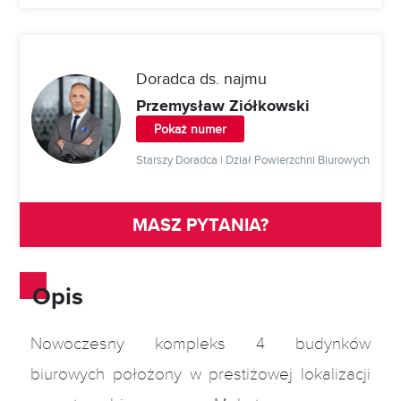
2
1
302 m
Biurowa
ZAPYTAJ
2
1
135 m
Biurowa
ZAPYTAJ
Doradca ds. najmu
Przemysław Ziółkowski
Pokaż numer
Starszy Doradca | Dział Powierzchni Biurowych
MASZ PYTANIA?
Opis
Nowoczesny kompleks 4 budynków
biurowych położony w prestiżowej lokalizacji