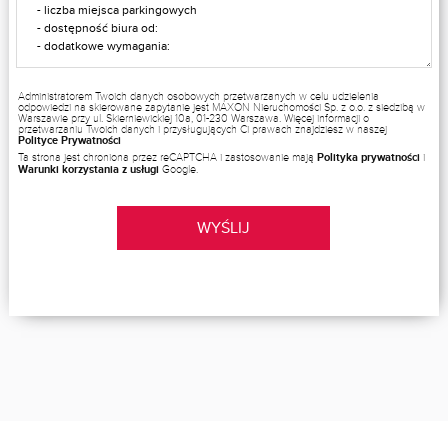
Administratorem Twoich danych osobowych przetwarzanych w celu udzielenia
odpowiedzi na skierowane zapytanie jest MAXON Nieruchomości Sp. z o.o. z siedzibą w
Warszawie przy ul. Skierniewickiej 10a, 01-230 Warszawa. Więcej informacji o
przetwarzaniu Twoich danych i przysługujących Ci prawach znajdziesz w naszej
Polityce Prywatności
Ta strona jest chroniona przez reCAPTCHA i zastosowanie mają
Polityka prywatności
i
Warunki korzystania z usługi
Google.
WYŚLIJ