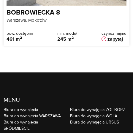
BOBROWIECKA 8
Warszawa, Mokotów
pow. dostępna
min. moduł
czynsz najmu
2
2
461 m
245 m
zapytaj
MENU
Biura do wynajęcia
Biura do wynajęcia ŻOLIBORZ
Biura do wynajęcia WARSZAWA
Biura do wynajęcia WOLA
Biura do wynajęcia
Biura do wynajęcia URSUS
ŚRÓDMIEŚCIE