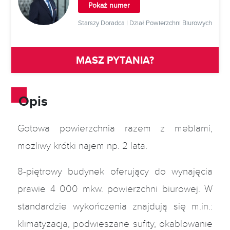
Pokaż numer
Starszy Doradca | Dział Powierzchni Biurowych
MASZ PYTANIA?
Opis
Gotowa powierzchnia razem z meblami,
możliwy krótki najem np. 2 lata.
8-piętrowy budynek oferujący do wynajęcia
prawie 4 000 mkw. powierzchni biurowej. W
standardzie wykończenia znajdują się m.in.:
klimatyzacja, podwieszane sufity, okablowanie