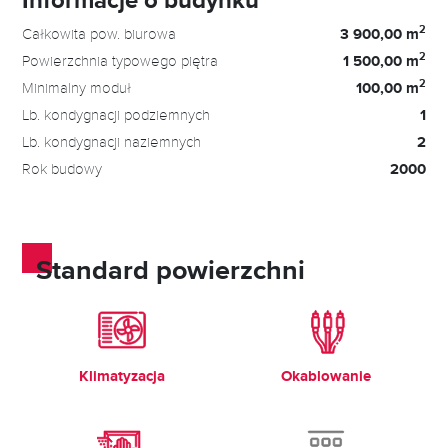
2
Całkowita pow. biurowa
3 900,00 m
2
Powierzchnia typowego piętra
1 500,00 m
2
Minimalny moduł
100,00 m
Lb. kondygnacji podziemnych
1
Lb. kondygnacji naziemnych
2
Rok budowy
2000
Standard powierzchni
Klimatyzacja
Okablowanie