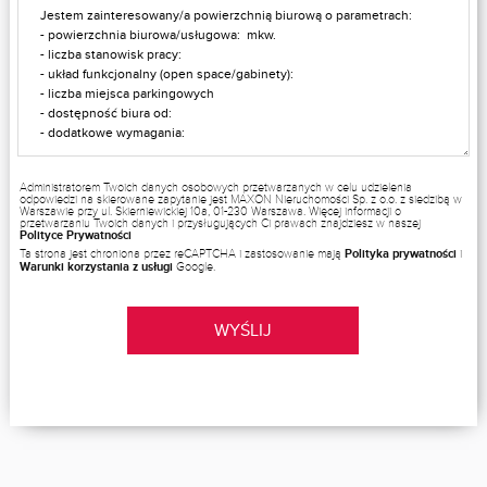
Administratorem Twoich danych osobowych przetwarzanych w celu udzielenia
odpowiedzi na skierowane zapytanie jest MAXON Nieruchomości Sp. z o.o. z siedzibą w
Warszawie przy ul. Skierniewickiej 10a, 01-230 Warszawa. Więcej informacji o
przetwarzaniu Twoich danych i przysługujących Ci prawach znajdziesz w naszej
Polityce Prywatności
Ta strona jest chroniona przez reCAPTCHA i zastosowanie mają
Polityka prywatności
i
Warunki korzystania z usługi
Google.
WYŚLIJ