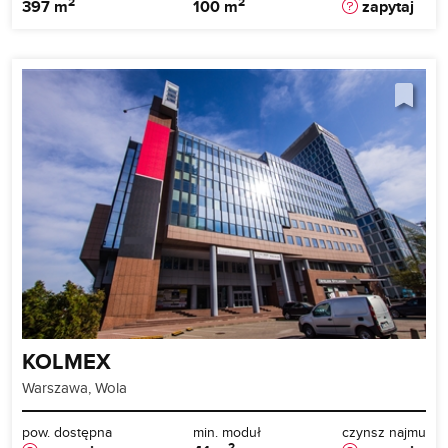
2
2
397 m
100 m
zapytaj
KOLMEX
Warszawa, Wola
pow. dostępna
min. moduł
czynsz najmu
2