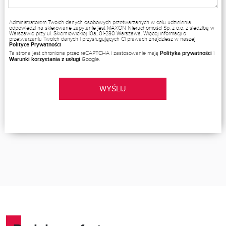
Administratorem Twoich danych osobowych przetwarzanych w celu udzielenia
odpowiedzi na skierowane zapytanie jest MAXON Nieruchomości Sp. z o.o. z siedzibą w
Warszawie przy ul. Skierniewickiej 10a, 01-230 Warszawa. Więcej informacji o
przetwarzaniu Twoich danych i przysługujących Ci prawach znajdziesz w naszej
Polityce Prywatności
Ta strona jest chroniona przez reCAPTCHA i zastosowanie mają
Polityka prywatności
i
Warunki korzystania z usługi
Google.
WYŚLIJ