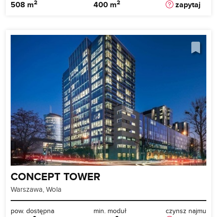
2
2
508 m
400 m
zapytaj
CONCEPT TOWER
Warszawa, Wola
pow. dostępna
min. moduł
czynsz najmu