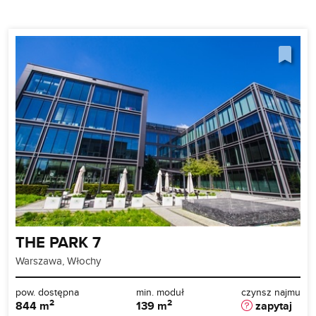
THE PARK 7
Warszawa, Włochy
pow. dostępna
min. moduł
czynsz najmu
2
2
844 m
139 m
zapytaj