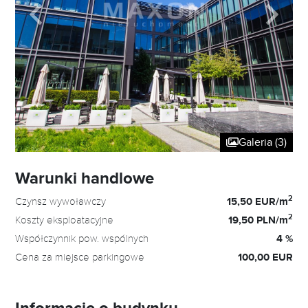
Galeria (3)
Warunki handlowe
2
Czynsz wywoławczy
15,50 EUR/m
2
Koszty eksploatacyjne
19,50 PLN/m
Współczynnik pow. wspólnych
4 %
Cena za miejsce parkingowe
100,00 EUR
Informacje o budynku