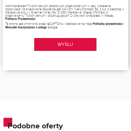
Administratorem Twoich danych osobowych przetwarzanych w celu udzielenia
odpowiedzi na skierowane zapytanie jest MAXON Nieruchomości Sp. z o.o. z siedzibą w
Warszawie przy ul. Skierniewickiej 10a, 01-230 Warszawa. Więcej informacji o
przetwarzaniu Twoich danych i przysługujących Ci prawach znajdziesz w naszej
Polityce Prywatności
Ta strona jest chroniona przez reCAPTCHA i zastosowanie mają
Polityka prywatności
i
Warunki korzystania z usługi
Google.
WYŚLIJ
Podobne oferty