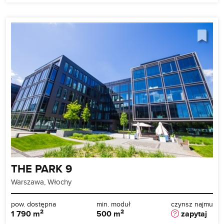
THE PARK 9
Warszawa, Włochy
pow. dostępna
min. moduł
czynsz najmu
2
2
1 790 m
500 m
zapytaj