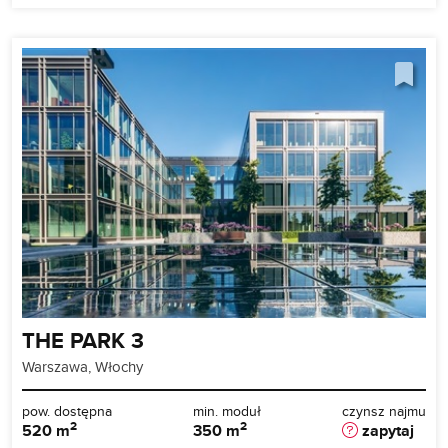
THE PARK 3
Warszawa, Włochy
pow. dostępna
min. moduł
czynsz najmu
2
2
520 m
350 m
zapytaj