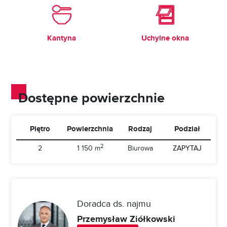
Kantyna
Uchylne okna
Dostępne powierzchnie
Piętro
Powierzchnia
Rodzaj
Podział
2
2
1 150 m
Biurowa
ZAPYTAJ
Doradca ds. najmu
Przemysław Ziółkowski