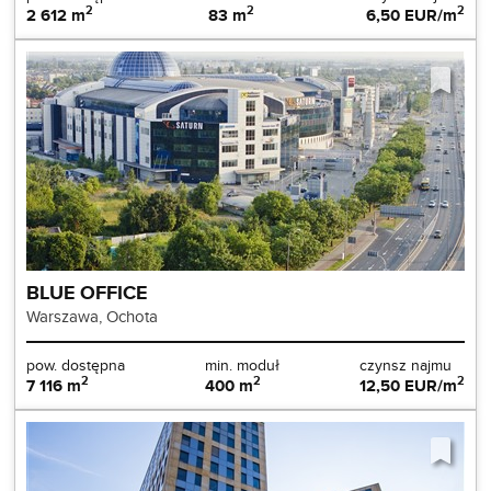
2
2
2
2 612 m
83 m
6,50 EUR/m
BLUE OFFICE 
Warszawa, Ochota
pow. dostępna
min. moduł
czynsz najmu
2
2
2
7 116 m
400 m
12,50 EUR/m