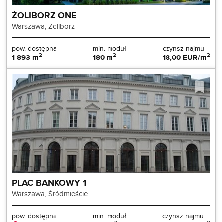
ŻOLIBORZ ONE
Warszawa, Żoliborz
pow. dostępna
min. moduł
czynsz najmu
2
2
2
1 893 m
180 m
18,00 EUR/m
PLAC BANKOWY 1
Warszawa, Śródmieście
pow. dostępna
min. moduł
czynsz najmu