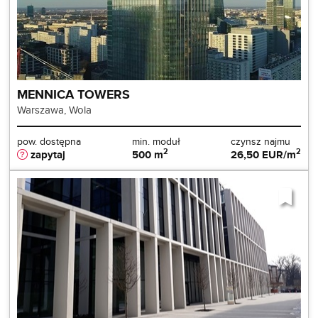
MENNICA TOWERS
Warszawa, Wola
pow. dostępna
min. moduł
czynsz najmu
2
2
zapytaj
500 m
26,50 EUR/m