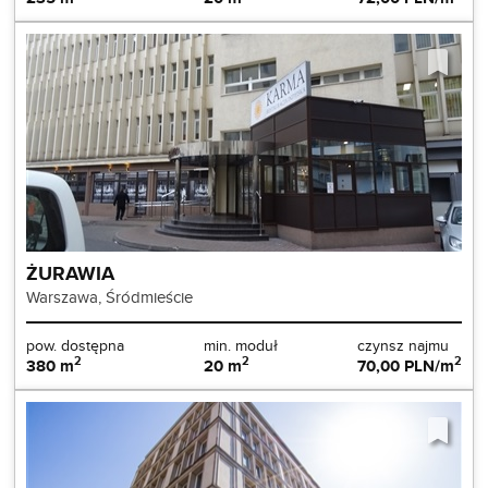
ŻURAWIA
Warszawa, Śródmieście
pow. dostępna
min. moduł
czynsz najmu
2
2
2
380 m
20 m
70,00 PLN/m