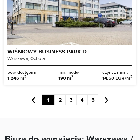
WIŚNIOWY BUSINESS PARK D
Warszawa, Ochota
pow. dostępna
min. moduł
czynsz najmu
2
2
2
1 246 m
190 m
14,50 EUR/m
1
2
3
4
5
Biura do wynajęcia: Warszawa /