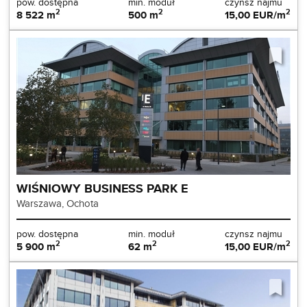
pow. dostępna
min. moduł
czynsz najmu
2
2
2
8 522 m
500 m
15,00 EUR/m
WIŚNIOWY BUSINESS PARK E
Warszawa, Ochota
pow. dostępna
min. moduł
czynsz najmu
2
2
2
5 900 m
62 m
15,00 EUR/m