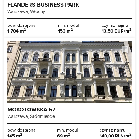
FLANDERS BUSINESS PARK
Warszawa, Włochy
pow. dostępna
min. moduł
czynsz najmu
2
2
2
1 784 m
153 m
13,50 EUR/m
MOKOTOWSKA 57
Warszawa, Śródmieście
pow. dostępna
min. moduł
czynsz najmu
2
2
2
145 m
69 m
140,00 PLN/m