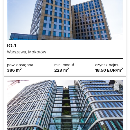
IO-1
Warszawa, Mokotów
pow. dostępna
min. moduł
czynsz najmu
2
2
2
386 m
223 m
18,50 EUR/m