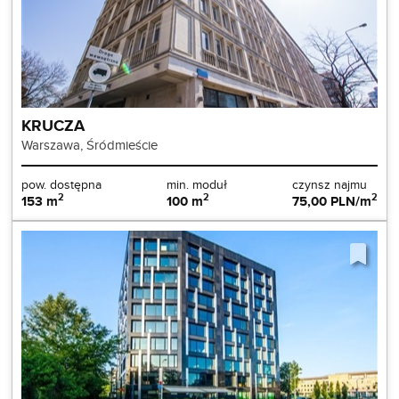
KRUCZA
Warszawa, Śródmieście
pow. dostępna
min. moduł
czynsz najmu
2
2
2
153 m
100 m
75,00 PLN/m