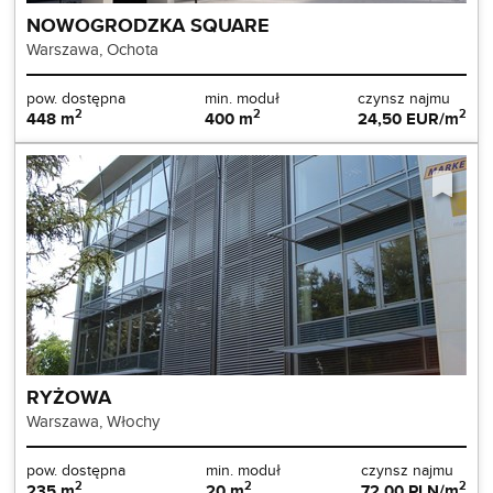
NOWOGRODZKA SQUARE 
Warszawa, Ochota
pow. dostępna
min. moduł
czynsz najmu
2
2
2
448 m
400 m
24,50 EUR/m
RYŻOWA
Warszawa, Włochy
pow. dostępna
min. moduł
czynsz najmu
2
2
2
235 m
20 m
72,00 PLN/m