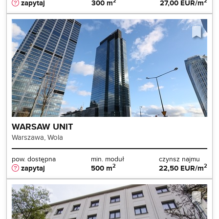
2
2
zapytaj
300 m
27,00 EUR/m
WARSAW UNIT
Warszawa, Wola
pow. dostępna
min. moduł
czynsz najmu
2
2
zapytaj
500 m
22,50 EUR/m