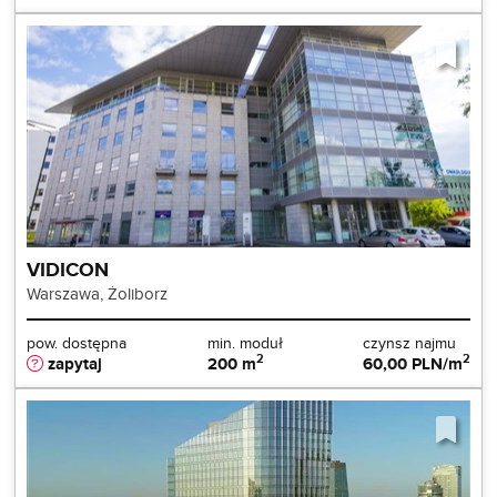
VIDICON
Warszawa, Żoliborz
pow. dostępna
min. moduł
czynsz najmu
2
2
zapytaj
200 m
60,00 PLN/m