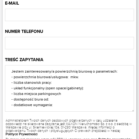
E-MAIL
NUMER TELEFONU
TREŚĆ ZAPYTANIA
Administratorem Twoich danych osobowych przetwarzanych w celu udzielenia
odpowiedzi na skierowane zapytanie jest MAXON Nieruchomości Sp. z o.o. z siedzibą w
Warszawie przy ul. Skierniewickiej 10a, 01-230 Warszawa. Więcej informacji o
przetwarzaniu Twoich danych i przysługujących Ci prawach znajdziesz w naszej
Polityce Prywatności