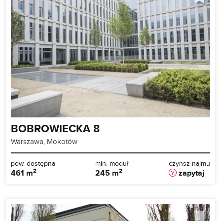
BOBROWIECKA 8
Warszawa, Mokotów
pow. dostępna
min. moduł
czynsz najmu
2
2
461 m
245 m
zapytaj