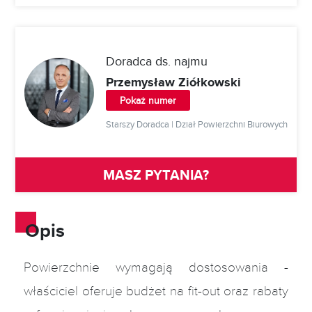
2
3
350 m
Biurowa
ZAPYTAJ
2
3
500 m
Biurowa
ZAPYTAJ
Doradca ds. najmu
2
3
750 m
Biurowa
ZAPYTAJ
Przemysław Ziółkowski
2
3
2 000 m
Biurowa
ZAPYTAJ
Pokaż numer
2
2
448 m
Handlowa
ZAPYTAJ
Starszy Doradca | Dział Powierzchni Biurowych
MASZ PYTANIA?
Opis
Powierzchnie wymagają dostosowania -
właściciel oferuje budżet na fit-out oraz rabaty