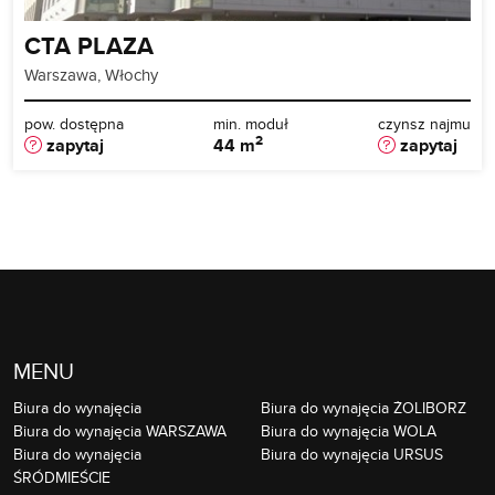
CTA PLAZA
Warszawa, Włochy
pow. dostępna
min. moduł
czynsz najmu
2
zapytaj
44 m
zapytaj
MENU
Biura do wynajęcia
Biura do wynajęcia ŻOLIBORZ
Biura do wynajęcia WARSZAWA
Biura do wynajęcia WOLA
Biura do wynajęcia
Biura do wynajęcia URSUS
ŚRÓDMIEŚCIE