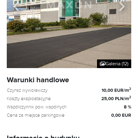
Galeria (12)
Warunki handlowe
2
Czynsz wywoławczy
10,00 EUR/m
2
Koszty eksploatacyjne
25,00 PLN/m
Współczynnik pow. wspólnych
8 %
Cena za miejsce parkingowe
0,00 EUR
Informacje o budynku