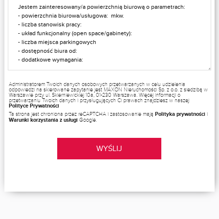
Administratorem Twoich danych osobowych przetwarzanych w celu udzielenia
odpowiedzi na skierowane zapytanie jest MAXON Nieruchomości Sp. z o.o. z siedzibą w
Warszawie przy ul. Skierniewickiej 10a, 01-230 Warszawa. Więcej informacji o
przetwarzaniu Twoich danych i przysługujących Ci prawach znajdziesz w naszej
Polityce Prywatności
Ta strona jest chroniona przez reCAPTCHA i zastosowanie mają
Polityka prywatności
i
Warunki korzystania z usługi
Google.
WYŚLIJ