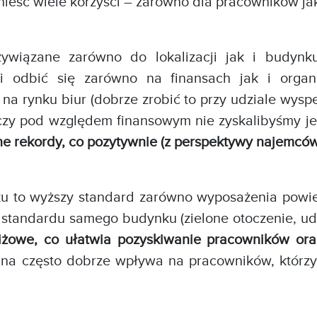
eść wiele korzyści – zarówno dla pracowników jak i
zywiązane zarówno do lokalizacji jak i budyn
fi odbić się zarówno na finansach jak i organi
na rynku biur (dobrze zrobić to przy udziale wysp
 czy pod względem finansowym nie zyskalibyśmy jed
ejne rekordy, co pozytywnie (z perspektywy najemc
to wyższy standard zarówno wyposażenia powierz
 standardu samego budynku (zielone otoczenie, u
tiżowe, co ułatwia pozyskiwanie pracowników or
na często dobrze wpływa na pracowników, którz