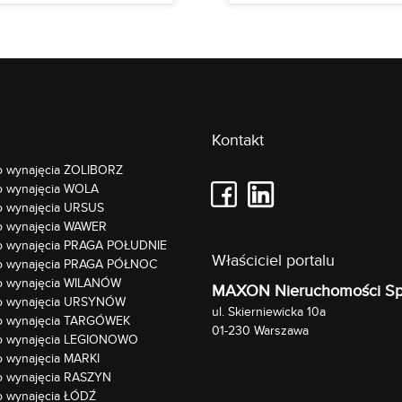
Kontakt
o wynajęcia ŻOLIBORZ
o wynajęcia WOLA
o wynajęcia URSUS
o wynajęcia WAWER
do wynajęcia PRAGA POŁUDNIE
Właściciel portalu
do wynajęcia PRAGA PÓŁNOC
do wynajęcia WILANÓW
MAXON Nieruchomości Sp. 
do wynajęcia URSYNÓW
ul.
Skierniewicka 10a
do wynajęcia TARGÓWEK
01-230
Warszawa
do wynajęcia LEGIONOWO
o wynajęcia MARKI
o wynajęcia RASZYN
o wynajęcia ŁÓDŹ