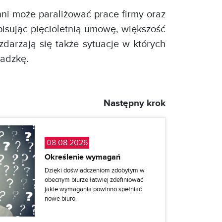
ni może paraliżować prace firmy oraz
pisując pięcioletnią umowę, większość
darzają się także sytuacje w których
wadzkę.
Następny krok
08.08.2026
Określenie wymagań
Dzięki doświadczeniom zdobytym w
obecnym biurze łatwiej zdefiniować
jakie wymagania powinno spełniać
nowe biuro.