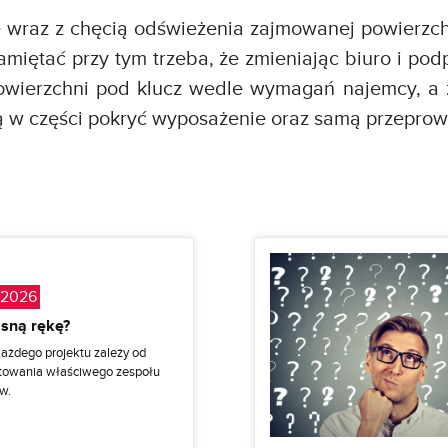
wraz z chęcią odświeżenia zajmowanej powierzch
miętać przy tym trzeba, że zmieniając biuro i pod
owierzchni pod klucz wedle wymagań najemcy, a z
ją w części pokryć wyposażenie oraz samą przepro
.2026
sną rękę?
ażdego projektu zależy od
towania właściwego zespołu
w.