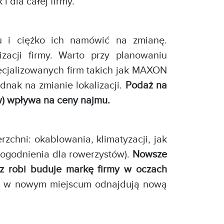
 dla całej firmy.
ku i ciężko ich namówić na zmianę.
zacji firmy. Warto przy planowaniu
ecjalizowanych firm takich jak MAXON
nak na zmianie lokalizacji.
Podaż na
ów) wpływa na ceny najmu.
chni: okablowania, klimatyzacji, jak
dogodnienia dla rowerzystów).
Nowsze
az robi buduje markę firmy w oczach
y w nowym miejscum odnajdują nową