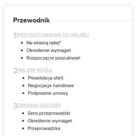
Przewodnik
1
PRZYGOTOWANIA DO NAJMU
Na własną rękę?
Określenie wymagań
Rozpoczęcie poszukiwań
2
NAJEM BIURA
Preselekcja ofert
Negocjacje handlowe
Podpisanie umowy
3
ZMIANA SIEDZIBY
Sens przeprowadzki
Określenie wymagań
Przeprowadzka