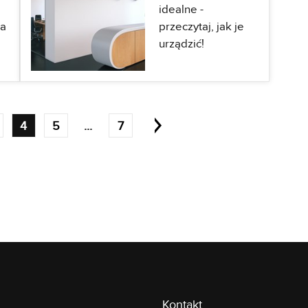
idealne -
na
przeczytaj, jak je
urządzić!
4
5
...
7
Kontakt