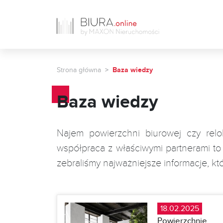
Strona główna
Baza wiedzy
Baza wiedzy
Najem powierzchni biurowej czy relo
współpraca z właściwymi partnerami to
zebraliśmy najważniejsze informacje, kt
18.02.2025
Powierzchnie