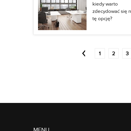
kiedy warto
zdecydować się 
tę opcję?
1
2
3
MENU