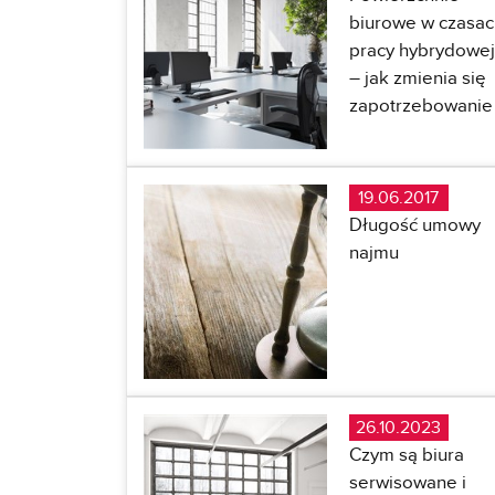
biurowe w czasac
pracy hybrydowej
– jak zmienia się
zapotrzebowanie
19.06.2017
Długość umowy
najmu
26.10.2023
Czym są biura
serwisowane i